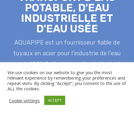
POTABLE, D'EAU
INDUSTRIELLE ET
D'EAU USÉE
AQUAPIPE est un fournisseur fiable de
tuyaux en acier pour l’industrie de l’eau
depuis 1991.
Qu’il s’agisse d’exploitants de
We use cookies on our website to give you the most
réseaux, d’agences de planification, de
relevant experience by remembering your preferences and
repeat visits. By clicking “Accept”, you consent to the use of
constructeurs de conduites ou d’autres
ALL the cookies.
partenaires du marché, vous recevrez
Cookie settings
ACCEPT
toujours des conseils complets de notre part,
dans le but d’atteindre la plus grande
sécurité et la plus grande rentabilité possibles